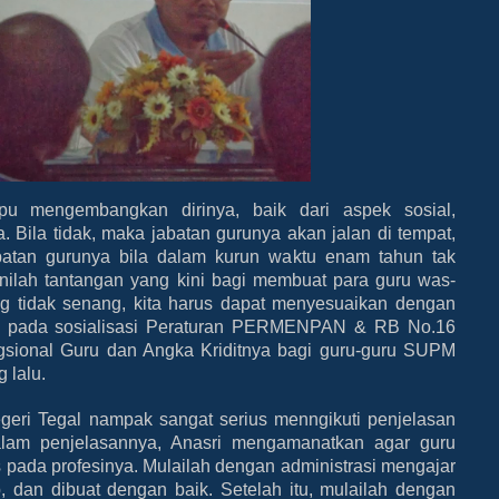
u mengembangkan dirinya, baik dari aspek sosial,
. Bila tidak, maka jabatan gurunya akan jalan di tempat,
batan gurunya bila dalam kurun waktu enam tahun tak
ilah tantangan yang kini bagi membuat para guru was-
ng tidak senang, kita harus dapat menyesuaikan dengan
 M.Si pada sosialisasi Peraturan PERMENPAN & RB No.16
sional Guru dan Angka Kriditnya bagi guru-guru SUPM
 lalu.
ri Tegal nampak sangat serius menngikuti penjelasan
 Dalam penjelasannya, Anasri mengamanatkan agar guru
s pada profesinya. Mulailah dengan administrasi mengajar
, dan dibuat dengan baik. Setelah itu, mulailah dengan