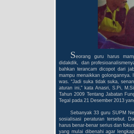
S
eorang guru harus mamp
didakdik, dan profesioanalismenya
bahkan terancam dicopot dari ja
mampu menaikkan golongannya. In
was. “Jadi suka tidak suka, sena
aturan ini,” kata Anasri, S.Pi,
Tahun 2009 Tentang Jabatan Fung
Tegal pada 21 Desember 2013 yang
Sebanyak 33 guru SUPM Nege
sosialisasi peraturan tersebut.
harus benar-benar serius dan foku
yang mulai dibenahi agar lengkap