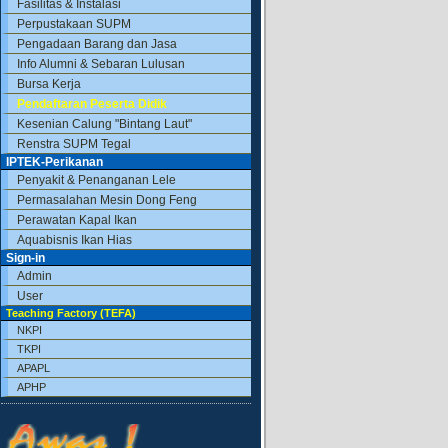
Fasilitas & Instalasi
Perpustakaan SUPM
Pengadaan Barang dan Jasa
Info Alumni & Sebaran Lulusan
Bursa Kerja
Pendaftaran Peserta Didik
Kesenian Calung "Bintang Laut"
Renstra SUPM Tegal
IPTEK-Perikanan
Penyakit & Penanganan Lele
Permasalahan Mesin Dong Feng
Perawatan Kapal Ikan
Aquabisnis Ikan Hias
Sign-in
Admin
User
Teaching Factory (TEFA)
NKPI
TKPI
APAPL
APHP