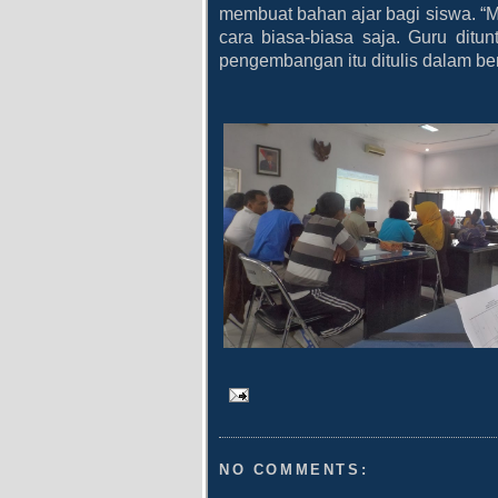
membuat bahan ajar bagi siswa. “M
cara biasa-biasa saja. Guru dit
pengembangan itu ditulis dalam bent
NO COMMENTS: