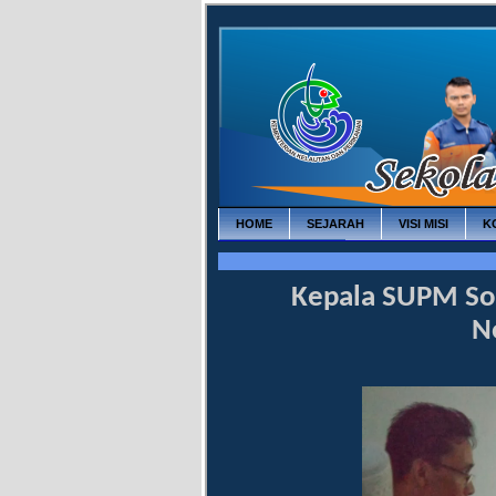
HOME
SEJARAH
VISI MISI
K
INFO TERBARU
Kepala SUPM So
N