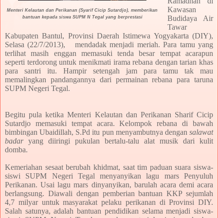
Ramadhan di
Kawasan
Menteri Kelautan dan Perikanan (Syarif Cicip Sutardjo)
, memberikan
Budidaya Air
bantuan kepada
siswa SUPM N Tegal yang berprestasi
Tawar
Kabupaten Bantul, Provinsi Daerah Istimewa Yogyakarta (DIY),
Selasa (22/7/2013), mendadak menjadi meriah. Para tamu yang
terlihat masih enggan memasuki tenda besar tempat acarapun
seperti terdorong untuk menikmati irama rebana dengan tarian khas
para santri itu. Hampir setengah jam para tamu tak mau
memalingkan pandangannya dari permainan rebana para taruna
SUPM Negeri Tegal.
Begitu pula ketika Menteri Kelautan dan Perikanan Sharif Cicip
Sutardjo memasuki tempat acara. Kelompok rebana di bawah
bimbingan Ubaidillah, S.Pd itu pun menyambutnya dengan
salawat
badar
yang diiringi pukulan bertalu-talu alat musik dari kulit
domba.
Kemeriahan sesaat berubah khidmat, saat tim paduan suara siswa-
siswi SUPM Negeri Tegal menyanyikan lagu mars Penyuluh
Perikanan. Usai lagu mars dinyanyikan, barulah acara demi acara
berlangsung. Diawali dengan pemberian bantuan KKP sejumlah
4,7 milyar untuk masyarakat pelaku perikanan di Provinsi DIY.
Salah satunya, adalah bantuan pendidikan selama menjadi siswa-