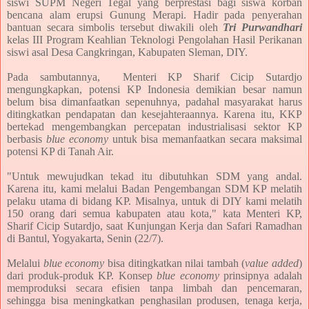
siswi SUPM Negeri Tegal yang berprestasi bagi siswa korban
bencana alam erupsi Gunung Merapi. Hadir pada penyerahan
bantuan secara simbolis tersebut diwakili oleh
Tri Purwandhari
kelas III Program Keahlian Teknologi Pengolahan Hasil Perikanan
siswi asal Desa Cangkringan, Kabupaten Sleman, DIY.
Pada sambutannya, Menteri KP Sharif Cicip Sutardjo
mengungkapkan, potensi KP Indonesia demikian besar namun
belum bisa dimanfaatkan sepenuhnya, padahal masyarakat harus
ditingkatkan pendapatan dan kesejahteraannya. Karena itu, KKP
bertekad mengembangkan percepatan industrialisasi sektor KP
berbasis
blue economy
untuk bisa memanfaatkan secara maksimal
potensi KP di Tanah Air.
"Untuk mewujudkan tekad itu dibutuhkan SDM yang andal.
Karena itu, kami melalui Badan Pengembangan SDM KP melatih
pelaku utama di bidang KP. Misalnya, untuk di DIY kami melatih
150 orang dari semua kabupaten atau kota," kata Menteri KP,
Sharif Cicip Sutardjo, saat Kunjungan Kerja dan Safari Ramadhan
di Bantul, Yogyakarta, Senin (22/7).
Melalui
blue economy
bisa ditingkatkan nilai tambah (
value added
)
dari produk-produk KP. Konsep
blue economy
prinsipnya adalah
memproduksi secara efisien tanpa limbah dan pencemaran,
sehingga bisa meningkatkan penghasilan produsen, tenaga kerja,