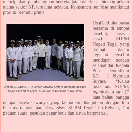
menciptakan pembangunan berkelanjutan dan kesejahteraan pelaku
utama sektor KP, terutama nelayan. Konsumen pun bisa menikmati
produk bermutu prima.
Usai berbuka puasa
bersama di tempat
tersebut, siswa-
siswi SUPM
Negeri Tegal yang
terlibat dalam
kegiatan tersebut
mendapat ucapan
selamat dari Kepala
Pusat Pendidikan
KP, I Nyoman
Suyasa “Kalau
tidak ada SUPM,
Kepala BPSDMKP, I Nyoman Suyasa berfoto bersama dengan
nggak
akan ramai,”
Kepala SUPM N Tegal, Suharyanto bersama siswa-siswi.
kata beliau bangga
dengan siswa-siswanya yang kemudian dilanjutkan dengan foto
bersama dengan para siswa-siswi SUPM Tegal Tim Rebana, Tim
paduan suara, pasukan pagar betis dan siswa berprestasi.