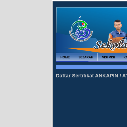
HOME
SEJARAH
VISI MISI
K
INFO TERBARU
Daftar Sertifikat ANKAPIN / AT