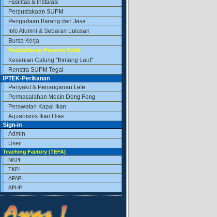
Fasilitas & Instalasi
Perpustakaan SUPM
Pengadaan Barang dan Jasa
Info Alumni & Sebaran Lulusan
Bursa Kerja
Pendaftaran Peserta Didik
Kesenian Calung "Bintang Laut"
Renstra SUPM Tegal
IPTEK-Perikanan
Penyakit & Penanganan Lele
Permasalahan Mesin Dong Feng
Perawatan Kapal Ikan
Aquabisnis Ikan Hias
Sign-in
Admin
User
Teaching Factory (TEFA)
NKPI
TKPI
APAPL
APHP